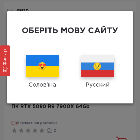
Код:
39120
ОБЕРІТЬ МОВУ САЙТУ
Фильтр
Солов’їна
Русский
ПК RTX 5080 R9 7900X 64Gb
Бесплатная доставка
0