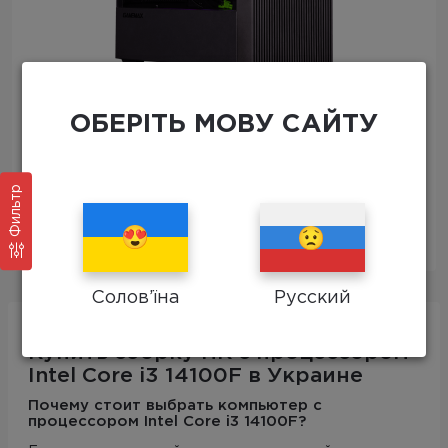
ПК RX 7600 i5 14100F 16Gb
ОБЕРІТЬ МОВУ САЙТУ
Бесплатная доставка
0
Фильтр
39827 грн
Солов’їна
Русский
Купить сборку ПК с процессором
Intel Core i3 14100F в Украине
Почему стоит выбрать компьютер с
процессором Intel Core i3 14100F?