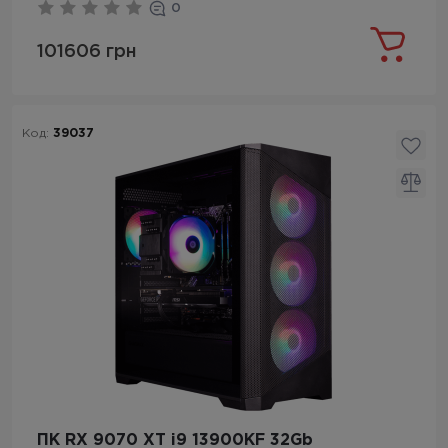
0
101606 грн
Код:
39037
ПК RX 9070 XT i9 13900KF 32Gb