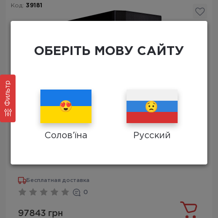
Код:
39181
ОБЕРІТЬ МОВУ САЙТУ
Фильтр
Солов’їна
Русский
ПК RX 9070 XT i7 13700F 32Gb
Бесплатная доставка
0
97843 грн