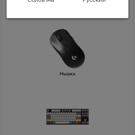
Солов’їна
Русский
Монитор
Мышка