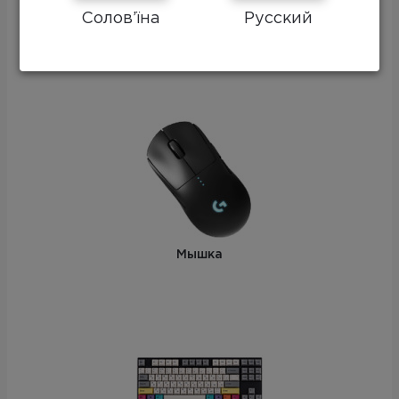
Солов’їна
Русский
Монитор
Мышка