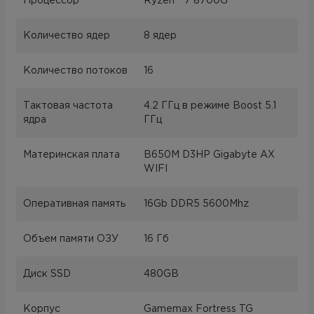
Процессор
Ryzen™ 7 8700G
Количество ядер
8 ядер
Количество потоков
16
Тактовая частота
4.2 ГГц в режиме Boost 5.1
ядра
ГГц
Материнская плата
B650M D3HP Gigabyte AX
WIFI
Оперативная память
16Gb DDR5 5600Mhz
Объем памяти ОЗУ
16 Гб
Диск SSD
480GB
Корпус
Gamemax Fortress TG