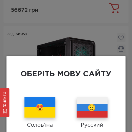
56672 грн
Код:
38952
ОБЕРІТЬ МОВУ САЙТУ
Фильтр
ПК RX 7600 R5 3600 16Gb
Солов’їна
Русский