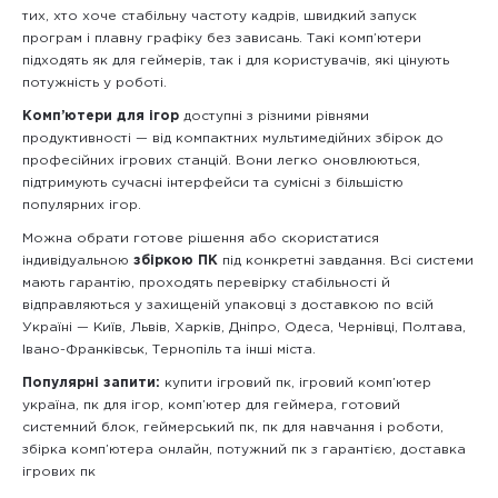
тих, хто хоче стабільну частоту кадрів, швидкий запуск
програм і плавну графіку без зависань. Такі комп’ютери
підходять як для геймерів, так і для користувачів, які цінують
потужність у роботі.
Комп’ютери для ігор
доступні з різними рівнями
продуктивності — від компактних мультимедійних збірок до
професійних ігрових станцій. Вони легко оновлюються,
підтримують сучасні інтерфейси та сумісні з більшістю
популярних ігор.
Можна обрати готове рішення або скористатися
індивідуальною
збіркою ПК
під конкретні завдання. Всі системи
мають гарантію, проходять перевірку стабільності й
відправляються у захищеній упаковці з доставкою по всій
Україні — Київ, Львів, Харків, Дніпро, Одеса, Чернівці, Полтава,
Івано-Франківськ, Тернопіль та інші міста.
Популярні запити:
купити ігровий пк, ігровий комп’ютер
україна, пк для ігор, комп’ютер для геймера, готовий
системний блок, геймерський пк, пк для навчання і роботи,
збірка комп’ютера онлайн, потужний пк з гарантією, доставка
ігрових пк