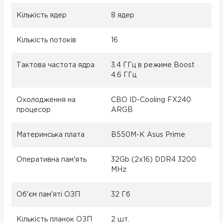
Кількість ядер
8 ядер
Кількість потоків
16
Тактова частота ядра
3.4 ГГц в режиме Boost
4.6 ГГц
Охолодження на
CBO ID-Cooling FX240
процесор
ARGB
Материнська плата
B550M-K Asus Prime
Оперативна пам'ять
32Gb (2x16) DDR4 3200
MHz
Об'єм пам'яті ОЗП
32 Гб
Кількість планок ОЗП
2 шт.