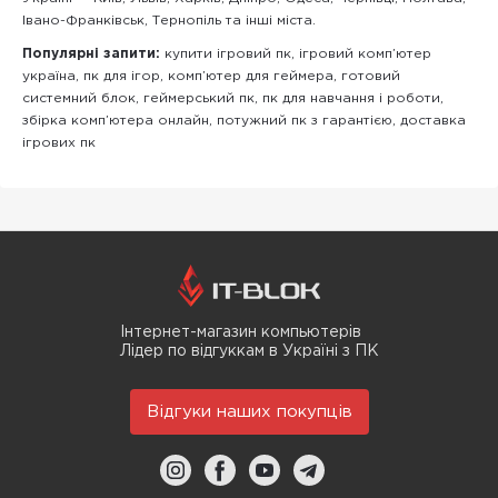
Івано-Франківськ, Тернопіль та інші міста.
Популярні запити:
купити ігровий пк, ігровий комп’ютер
україна, пк для ігор, комп’ютер для геймера, готовий
системний блок, геймерський пк, пк для навчання і роботи,
збірка комп’ютера онлайн, потужний пк з гарантією, доставка
ігрових пк
Інтернет-магазин компьютерів
Лідер по відгуккам в Україні з ПК
Відгуки наших покупців