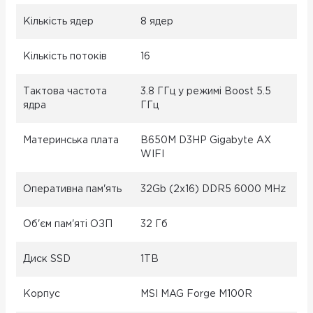
Кількість ядер
8 ядер
Кількість потоків
16
Тактова частота
3.8 ГГц у режимі Boost 5.5
ядра
ГГц
Материнська плата
B650M D3HP Gigabyte AX
WIFI
Оперативна пам'ять
32Gb (2x16) DDR5 6000 MHz
Об'єм пам'яті ОЗП
32 Гб
Диск SSD
1TB
Корпус
MSI MAG Forge M100R