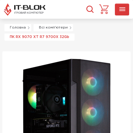
Головна
Всі комп'ютери
ПК RX 9070 XT R7 9700X 32Gb