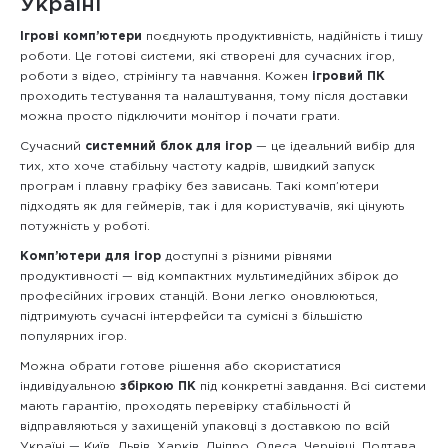
Україні
Ігрові комп’ютери
поєднують продуктивність, надійність і тишу
роботи. Це готові системи, які створені для сучасних ігор,
роботи з відео, стрімінгу та навчання. Кожен
ігровий ПК
проходить тестування та налаштування, тому після доставки
можна просто підключити монітор і почати грати.
Сучасний
системний блок для ігор
— це ідеальний вибір для
тих, хто хоче стабільну частоту кадрів, швидкий запуск
програм і плавну графіку без зависань. Такі комп’ютери
підходять як для геймерів, так і для користувачів, які цінують
потужність у роботі.
Комп’ютери для ігор
доступні з різними рівнями
продуктивності — від компактних мультимедійних збірок до
професійних ігрових станцій. Вони легко оновлюються,
підтримують сучасні інтерфейси та сумісні з більшістю
популярних ігор.
Можна обрати готове рішення або скористатися
індивідуальною
збіркою ПК
під конкретні завдання. Всі системи
мають гарантію, проходять перевірку стабільності й
відправляються у захищеній упаковці з доставкою по всій
Україні — Київ, Львів, Харків, Дніпро, Одеса, Чернівці, Полтава,