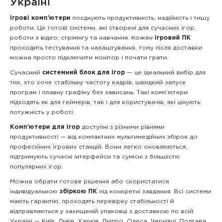
Україні
Ігрові комп’ютери
поєднують продуктивність, надійність і тишу
роботи. Це готові системи, які створені для сучасних ігор,
роботи з відео, стрімінгу та навчання. Кожен
ігровий ПК
проходить тестування та налаштування, тому після доставки
можна просто підключити монітор і почати грати.
Сучасний
системний блок для ігор
— це ідеальний вибір для
тих, хто хоче стабільну частоту кадрів, швидкий запуск
програм і плавну графіку без зависань. Такі комп’ютери
підходять як для геймерів, так і для користувачів, які цінують
потужність у роботі.
Комп’ютери для ігор
доступні з різними рівнями
продуктивності — від компактних мультимедійних збірок до
професійних ігрових станцій. Вони легко оновлюються,
підтримують сучасні інтерфейси та сумісні з більшістю
популярних ігор.
Можна обрати готове рішення або скористатися
індивідуальною
збіркою ПК
під конкретні завдання. Всі системи
мають гарантію, проходять перевірку стабільності й
відправляються у захищеній упаковці з доставкою по всій
Україні — Київ, Львів, Харків, Дніпро, Одеса, Чернівці, Полтава,