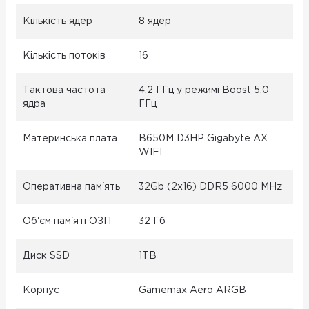
Кількість ядер
8 ядер
Кількість потоків
16
Тактова частота
4.2 ГГц у режимі Boost 5.0
ядра
ГГц
Материнська плата
B650M D3HP Gigabyte AX
WIFI
Оперативна пам'ять
32Gb (2x16) DDR5 6000 MHz
Об'єм пам'яті ОЗП
32 Гб
Диск SSD
1TB
Корпус
Gamemax Aero ARGB