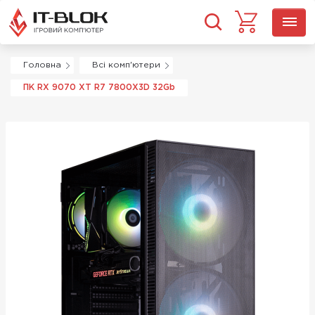
Головна
Всі комп'ютери
ПК RX 9070 XT R7 7800X3D 32Gb