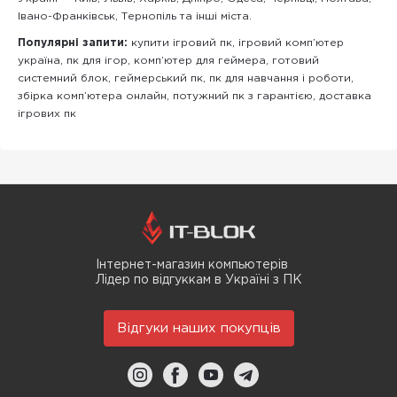
Івано-Франківськ, Тернопіль та інші міста.
Популярні запити:
купити ігровий пк, ігровий комп’ютер
україна, пк для ігор, комп’ютер для геймера, готовий
системний блок, геймерський пк, пк для навчання і роботи,
збірка комп’ютера онлайн, потужний пк з гарантією, доставка
ігрових пк
Інтернет-магазин компьютерів
Лідер по відгуккам в Україні з ПК
Відгуки наших покупців