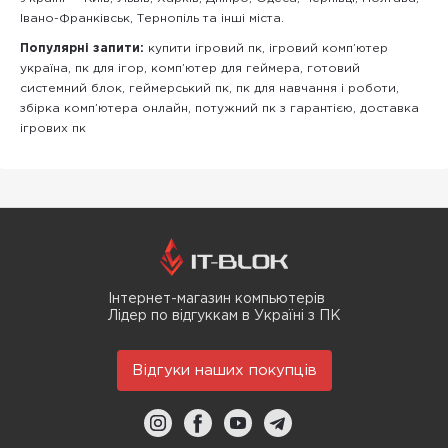
Івано-Франківськ, Тернопіль та інші міста.
Популярні запити:
купити ігровий пк, ігровий комп’ютер
україна, пк для ігор, комп’ютер для геймера, готовий
системний блок, геймерський пк, пк для навчання і роботи,
збірка комп’ютера онлайн, потужний пк з гарантією, доставка
ігрових пк
Інтернет-магазин компьютерів
Лідер по відгуккам в Україні з ПК
Відгуки наших покупців