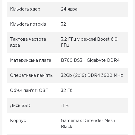
Кількість ядер
24 ядра
Кількість потоків
32
Тактова частота
3.2 ГГц у режимі Boost 6.0
ядра
ГГц
Материнська плата
B760 DS3H Gigabyte DDR4
Оперативна пам'ять
32Gb (2x16) DDR4 3600 MHz
Об'єм пам'яті ОЗП
32 Гб
Диск SSD
1TB
Корпус
Gamemax Defender Mesh
Black