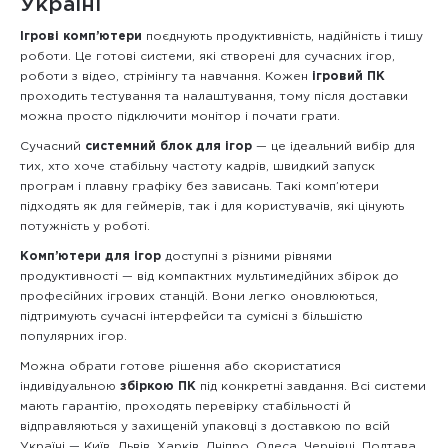
Україні
Ігрові комп’ютери
поєднують продуктивність, надійність і тишу
роботи. Це готові системи, які створені для сучасних ігор,
роботи з відео, стрімінгу та навчання. Кожен
ігровий ПК
проходить тестування та налаштування, тому після доставки
можна просто підключити монітор і почати грати.
Сучасний
системний блок для ігор
— це ідеальний вибір для
тих, хто хоче стабільну частоту кадрів, швидкий запуск
програм і плавну графіку без зависань. Такі комп’ютери
підходять як для геймерів, так і для користувачів, які цінують
потужність у роботі.
Комп’ютери для ігор
доступні з різними рівнями
продуктивності — від компактних мультимедійних збірок до
професійних ігрових станцій. Вони легко оновлюються,
підтримують сучасні інтерфейси та сумісні з більшістю
популярних ігор.
Можна обрати готове рішення або скористатися
індивідуальною
збіркою ПК
під конкретні завдання. Всі системи
мають гарантію, проходять перевірку стабільності й
відправляються у захищеній упаковці з доставкою по всій
Україні — Київ, Львів, Харків, Дніпро, Одеса, Чернівці, Полтава,