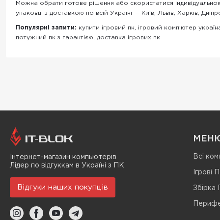
Можна обрати готове рішення або скористатися індивідуальн
упаковці з доставкою по всій Україні — Київ, Львів, Харків, Дніпр
Популярні запити:
купити ігровий пк, ігровий комп’ютер україна
потужний пк з гарантією, доставка ігрових пк
МЕН
Всі ком
Інтернет-магазин компьютерів
Лідер по відгуккам в Україні з ПК
Ігрові 
Відгуки наших покупців
Збірка
Перифе