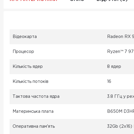
Відеокарта
Radeon RX 
Процесор
Ryzen™ 7 9
Кількість ядер
8 ядер
Кількість потоків
16
Тактова частота ядра
3.8 ГГц у ре
Материнська плата
B650M D3HP
Оперативна пам'ять
32Gb (2x16