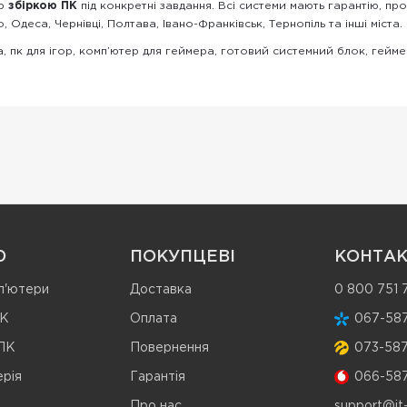
ою
збіркою ПК
під конкретні завдання. Всі системи мають гарантію, пр
о, Одеса, Чернівці, Полтава, Івано-Франківськ, Тернопіль та інші міста.
, пк для ігор, комп’ютер для геймера, готовий системний блок, гейме
Ю
ПОКУПЦЕВІ
КОНТА
п'ютери
Доставка
0 800 751
ПК
Оплата
067-587
 ПК
Повернення
073-587
рія
Гарантія
066-587
Про нас
support@it