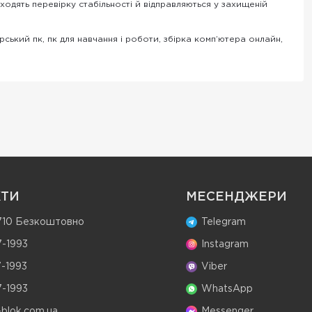
оходять перевірку стабільності й відправляються у захищеній
рський пк, пк для навчання і роботи, збірка комп’ютера онлайн,
КТИ
МЕСЕНДЖЕРИ
 710 Безкоштовно
Telegram
-1993
Instagram
-1993
Viber
-1993
WhatsApp
-blok.com.ua
Messenger