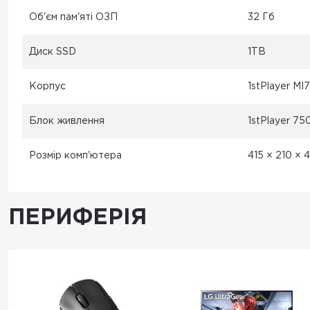
Об'єм пам'яті ОЗП
32 Гб
Диск SSD
1TB
Корпус
1stPlayer MI
Блок живлення
1stPlayer 7
Розмір комп'ютера
415 × 210 × 
ПЕРИФЕРІЯ