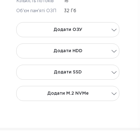
Кількість потоків
16
Об'єм пам'яті ОЗП
32 Гб
Додати ОЗУ
Додати НDD
Додати SSD
Додати M.2 NVMe