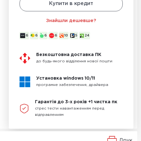
Купити в кредит
Знайшли дешевше?
6
6
6
6
10
5
24
Безкоштовна доставка ПК
до будь-якого відділення нової пошти
Установка windows 10/11
програмне забезпечення, драйвера
Гарантія до 3-х років +1 чистка пк
стрес тести навантаженням перед
відправленням
Друк