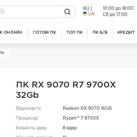
10:00 до 18:00
RU
|
UA
Сб до 17:00
ПК ОНЛАЙН
ГОТОВІ ПК
ТОП ПК
ПК Б/В
КРЕДИТ
Gb
ПК RX 9070 R7 9700X
32Gb
Відеокарта
Radeon RX 9070 16GB
Процесор
Ryzen™ 7 9700X
Кількість ядер
8 ядер