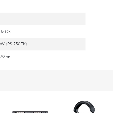
7 Black
50W (PS-750FK)
470 мм