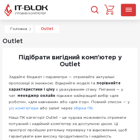
Головна
Outlet
Outlet
Підібрати вигідний комп’ютер у
Outlet
Задайте бюджет і параметри — отримайте актуальні
пропозиції зі знижкою. Відкрийте моделі та
порівняйте
характеристики і ціну
з урахуванням стану. Питання — у
чат:
менеджер онлайн
підкаже найкращий вибір «для
роботи», «для навчання» або «для ігор». Повний список — у
усі комп’ютери
або запит через
збірка ПК
.
Наші ПК категорії Outlet – це чудова можливість отримати
потужний і надійний комп'ютер за доступною ціною. Ці
пристрої пройшли ретельну перевірку та відновлення, щоб
гарантувати вам високу продуктивність і надійність.