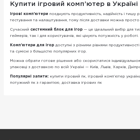
Купити ігровий комп’ютер в Україні
Ігрові комп’ютери
поєднують продуктивність, надійність і тишу р
тестування та налаштування, тому після доставки можна просто 
Сучасний
системний блок для ігор
— це ідеальний вибір для тих
геймерів, так і для користувачів, які цінують потужність у роботі.
Комп’ютери для ігор
доступні з різними рівнями продуктивност
та сумісні з більшістю популярних ігор.
Можна обрати готове рішення або скористатися індивідуальн
упаковці з доставкою по всій Україні — Київ, Львів, Харків, Дніпр
Популярні запити:
купити ігровий пк, ігровий комп’ютер україна
потужний пк з гарантією, доставка ігрових пк