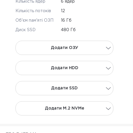
Кількість ядер
6 ядер
Кількість потоків
12
Об'єм пам'яті ОЗП
16 Гб
Диск SSD
480 Гб
Додати ОЗУ
Додати НDD
Додати SSD
Додати M.2 NVMe