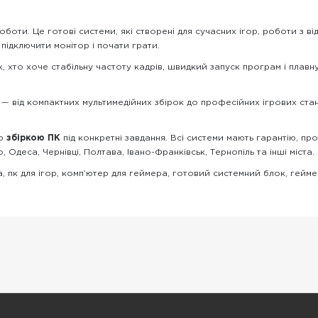
оботи. Це готові системи, які створені для сучасних ігор, роботи з ві
підключити монітор і почати грати.
, хто хоче стабільну частоту кадрів, швидкий запуск програм і плавну
і — від компактних мультимедійних збірок до професійних ігрових ста
ою
збіркою ПК
під конкретні завдання. Всі системи мають гарантію, пр
о, Одеса, Чернівці, Полтава, Івано-Франківськ, Тернопіль та інші міста.
, пк для ігор, комп’ютер для геймера, готовий системний блок, гейме