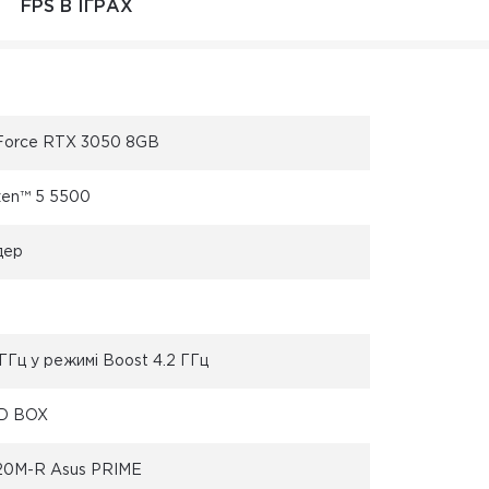
FPS В ІГРАХ
orce RTX 3050 8GB
en™ 5 5500
дер
 ГГц у режимі Boost 4.2 ГГц
D BOX
0M-R Asus PRIME