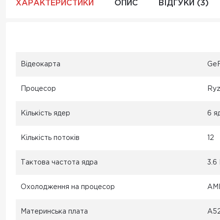
ХАРАКТЕРИСТИКИ
ОПИС
ВІДГУКИ (3)
Відеокарта
GeF
Процесор
Ryz
Кількість ядер
6 я
Кількість потоків
12
Тактова частота ядра
3.6
Охолодження на процесор
AM
Материнська плата
A52