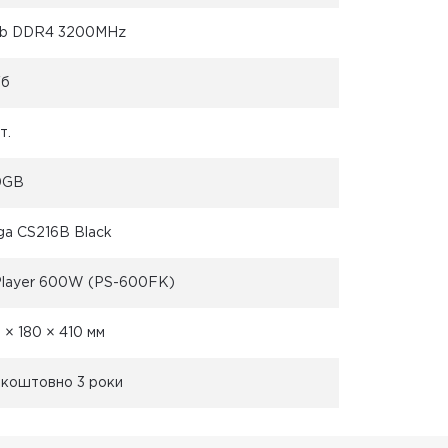
Gb DDR4 3200MHz
Гб
т.
0GB
ga CS216B Black
Player 600W (PS-600FK)
 × 180 × 410 мм
коштовно 3 роки