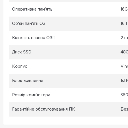
Оперативна пам'ять
16
Об'єм пам'яті ОЗП
16 
Кількість планок ОЗП
2 ш
Диск SSD
48
Корпус
Vin
Блок живлення
1st
Розмір комп'ютера
360
Гарантійне обслуговування ПК
Без