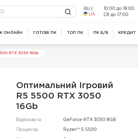
10:00 до 18:00
RU
|
UA
Сб до 17:00
ПК ОНЛАЙН
ГОТОВІ ПК
ТОП ПК
ПК Б/В
КРЕДИТ
5500 RTX 3050 16Gb
Оптимальний Ігровий
R5 5500 RTX 3050
16Gb
Відеокарта
GeForce RTX 3050 8GB
Процесор
Ryzen™ 5 5500