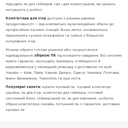
підходять як для геймерів, так і для користувачів, які цінують
потужність у роботі.
Комп’ютери для ігор
доступні з різними рівнями
продуктивності — від компактних мультимедійних збірок до
професійних ігрових станцій. Вони легко оновлюються,
підтримують сучасні інтерфейси та сумісні з більшістю
популярних ігор.
Можна обрати готове рішення або скористатися
індивідуальною
збіркою ПК
під конкретні завдання. Всі системи
мають гарантію, проходять перевірку стабільності й
відправляються у захищеній упаковці з доставкою по всій
Україні — Київ, Львів, Харків, Дніпро, Одеса, Чернівці, Полтава,
Івано-Франківськ, Тернопіль та інші міста.
Популярні запити:
купити ігровий пк, ігровий комп’ютер
україна, пк для ігор, комп’ютер для геймера, готовий
системний блок, геймерський пк, пк для навчання і роботи,
збірка комп’ютера онлайн, потужний пк з гарантією, доставка
ігрових пк