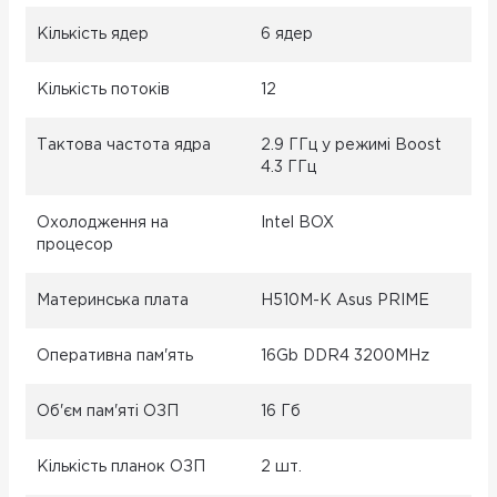
Кількість ядер
6 ядер
Кількість потоків
12
Тактова частота ядра
2.9 ГГц у режимі Boost
4.3 ГГц
Охолодження на
Intel BOX
процесор
Материнська плата
H510M-K Asus PRIME
Оперативна пам'ять
16Gb DDR4 3200MHz
Об'єм пам'яті ОЗП
16 Гб
Кількість планок ОЗП
2 шт.